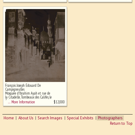
François Joseph Édouard De
Campigneulles
Mosquée d'Ibrahim Ayah et rue de
la Citadelle, Tombeaux des Califes, le
Caire
$
12,000
… More Information
Home
About Us
Search Images
Special Exhibits
Photographers
Return to Top