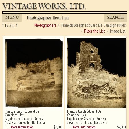
VINTAGE WORKS, LTD.
MENU
SEARCH
Photographer Item List
Photographers
François Joseph Édouard De Campigneulles
1 to 3 of 3
Filter the List
Image List
François Joseph Édouard De
François Joseph Édouard De
Ghost image behind the first for
Campigneulles
Campigneulles
sizing - must be here
Façade d'une Chapelle (Ruines)
Façade d'une Chapelle (Ruines)
élevée sur un Rocher, Nord de la
élevée sur un Rocher, Nord de la
France
France
$
3,000
$
7,000
… More Information
… More Information